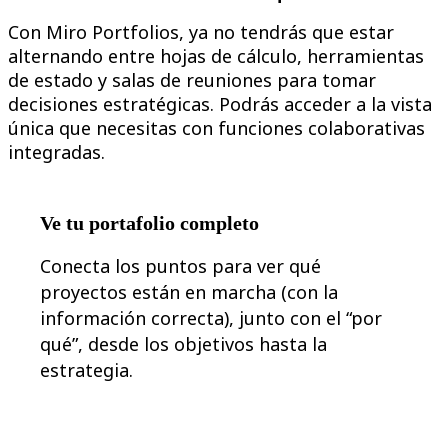
Diseño organizacional
Con Miro Portfolios, ya no tendrás que estar
Soluciones
alternando entre hojas de cálculo, herramientas
Por segmento empresarial
Enterprise
de estado y salas de reuniones para tomar
Pequeña empresa
decisiones estratégicas. Podrás acceder a la vista
Startups
única que necesitas con funciones colaborativas
Por sector
Digital
integradas.
Servicios profesionales
Fabricación
Comercio minorista
Servicios financieros
Ve tu portafolio completo
Ciencias de la vida y farmacéutica
Por equipo
Conecta los puntos para ver qué
Gestión de productos
Diseño y UX
proyectos están en marcha (con la
Ingeniería
información correcta), junto con el “por
Liderazgo y operaciones de producto
qué”, desde los objetivos hasta la
Operaciones
Marketing
estrategia.
TI
Por iniciativa estratégica
Sistema operativo de producto
Transformación con IA