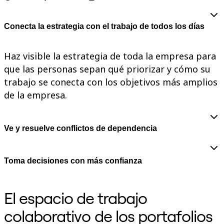
Talktrack
Tablas
Documentos
Conecta la estrategia con el trabajo de todos los días
Diapositivas
Casos de uso
Destacados
Haz visible la estrategia de toda la empresa para
Explora los manuales de IA
que las personas sepan qué priorizar y cómo su
Explorar el Miroverse
General
trabajo se conecta con los objetivos más amplios
Diagramas
de la empresa.
Talleres
Lluvia de ideas
Mapas mentales
Mapas conceptuales
Ve y resuelve conflictos de dependencia
Diagramas de flujo
Especializados
Creación de roadmaps
Mapeo de procesos
Toma decisiones con más confianza
Diseño técnico y documentación
Prototipos y wireframes
Mapas de recorrido del cliente
El espacio de trabajo
Análisis de resultados
Miro Design Workshops
colaborativo de los portafolios
Miro Planning & Delivery
Planificación de objetivos