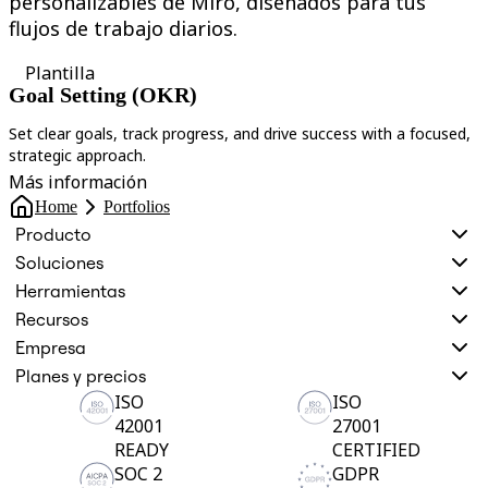
personalizables de Miro, diseñados para tus
flujos de trabajo diarios.
Plantilla
Goal Setting (OKR)
Set clear goals, track progress, and drive success with a focused,
strategic approach.
D
Más información
Home
Portfolios
Producto
Soluciones
Herramientas
Recursos
Empresa
Planes y precios
ISO
ISO
42001
27001
READY
CERTIFIED
SOC 2
GDPR