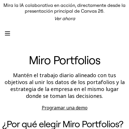
Mira la IA colaborativa en acción, directamente desde la
Producto
presentación principal de Canvas 26.
Destacados
Ver ahora
Lienzo inteligente™
Flujos
Prototipos y wireframes
Miro Engage
Plataforma
Descripción general de IA
AI Workflows
Miro Portfolios
Conectores
Servidor MCP
Explora los manuales de IA
Servidor MCP
Mantén el trabajo diario alineado con tus
Planes de acción
objetivos al unir los datos de los portafolios y la
Integraciones
Seguridad
estrategia de la empresa en el mismo lugar
Enterprise Guard
donde se toman las decisiones.
Plataforma para desarrolladores
Descargar aplicaciones
Programar una demo
Formatos
Pizarra
Diagramas
¿Por qué elegir Miro Portfolios?
Kanban
Cronogramas