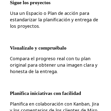
Transformación de las formas de trabajo
Sigue los proyectos
Experiencia digital del empleado
Experiencia del cliente y diseño de servicios
Usa un Espacio o Plan de acción para
Transformación en la nube y de software
Recursos
estandarizar la planificación y entrega de
Aprendizaje
los proyectos.
Historias de clientes
Academia
Webinarios
Reforge Learning
Comunidad y soporte
Visualízalo y compruébalo
Centro de Ayuda
Eventos
Compara el progreso real con tu plan
Comunidad
Blog
original para obtener una imagen clara y
Socios y servicios
honesta de la entrega.
Servicios profesionales de Miro
Socios de soluciones
Precios
Planifica iniciativas con facilidad
Planifica en colaboración con Kanban, Jira
y los comentarios de los clientes de Miro