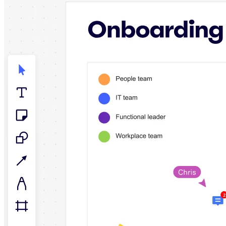
Talktrack
Tablas
Documentos
Diapositivas
Casos de uso
Destacados
Explora los manuales de IA
Explorar el Miroverse
General
Diagramas
Talleres
Lluvia de ideas
Mapas mentales
Mapas conceptuales
Diagramas de flujo
Especializados
Creación de roadmaps
Mapeo de procesos
Diseño técnico y documentación
Prototipos y wireframes
Mapas de recorrido del cliente
Análisis de resultados
Miro Design Workshops
Miro Planning & Delivery
Planificación de objetivos