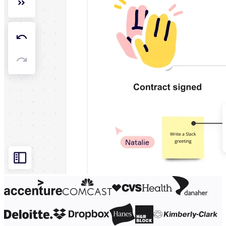
Diseño organizacional
Soluciones
Por segmento empresarial
Enterprise
Pequeña empresa
Startups
Por sector
Digital
Servicios profesionales
Fabricación
Comercio minorista
Servicios financieros
Ciencias de la vida y farmacéutica
Por equipo
Gestión de productos
Diseño y UX
Ingeniería
Liderazgo y operaciones de producto
Operaciones
Marketing
TI
Por iniciativa estratégica
Sistema operativo de producto
Transformación con IA