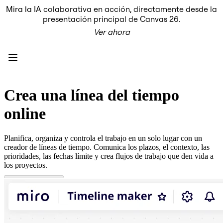
Mira la IA colaborativa en acción, directamente desde la
Producto
presentación principal de Canvas 26.
Destacados
Ver ahora
Lienzo inteligente™
Flujos
Prototipos y wireframes
Miro Engage
Plataforma
Descripción general de IA
AI Workflows
Crea una línea del tiempo
Conectores
Servidor MCP
online
Explora los manuales de IA
Servidor MCP
Planes de acción
Planifica, organiza y controla el trabajo en un solo lugar con un
Integraciones
creador de líneas de tiempo. Comunica los plazos, el contexto, las
Seguridad
prioridades, las fechas límite y crea flujos de trabajo que den vida a
Enterprise Guard
los proyectos.
Plataforma para desarrolladores
Descargar aplicaciones
Formatos
Pizarra
Diagramas
Kanban
Cronogramas