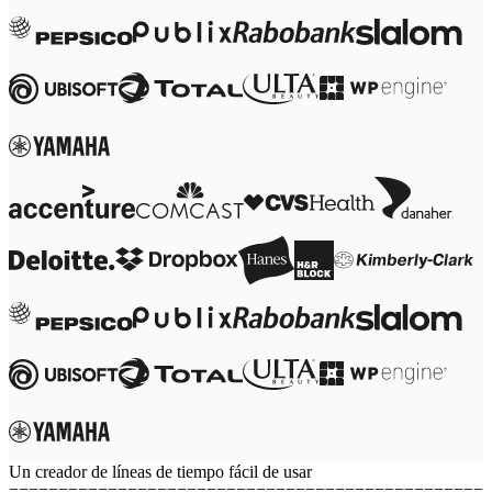
Transformación de las formas de trabajo
Experiencia digital del empleado
Experiencia del cliente y diseño de servicios
Transformación en la nube y de software
Recursos
Aprendizaje
Historias de clientes
Academia
Webinarios
Reforge Learning
Comunidad y soporte
Centro de Ayuda
Eventos
Comunidad
Blog
Socios y servicios
Servicios profesionales de Miro
Socios de soluciones
Precios
Un creador de líneas de tiempo fácil de usar
================================================