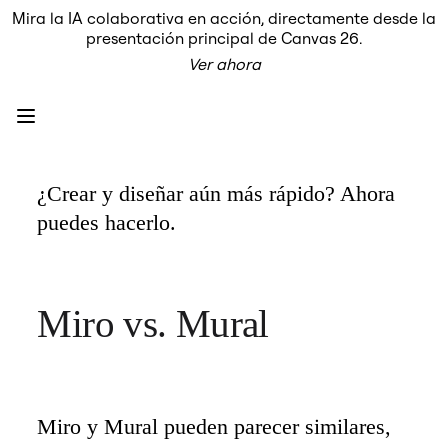
Mira la IA colaborativa en acción, directamente desde la
Producto
presentación principal de Canvas 26.
Destacados
Ver ahora
Lienzo inteligente™
Flujos
Prototipos y wireframes
Miro Engage
Plataforma
Descripción general de IA
AI Workflows
¿Crear y diseñar aún más rápido? Ahora 
Conectores
Servidor MCP
puedes hacerlo.
Explora los manuales de IA
Servidor MCP
Planes de acción
Integraciones
Seguridad
Miro vs. Mural
Enterprise Guard
Plataforma para desarrolladores
Descargar aplicaciones
Formatos
Pizarra
Diagramas
Miro y Mural pueden parecer similares, 
Kanban
Cronogramas