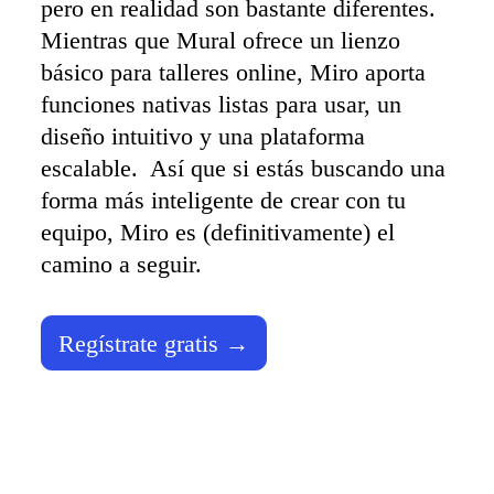
pero en realidad son bastante diferentes. 
Talktrack
Mientras que Mural ofrece un lienzo 
Tablas
Documentos
básico para talleres online, Miro aporta 
Diapositivas
Casos de uso
funciones nativas listas para usar, un 
Destacados
diseño intuitivo y una plataforma 
Explora los manuales de IA
Explorar el Miroverse
escalable.  Así que si estás buscando una 
General
forma más inteligente de crear con tu 
Diagramas
Talleres
equipo, Miro es (definitivamente) el 
Lluvia de ideas
Mapas mentales
camino a seguir.
Mapas conceptuales
Diagramas de flujo
Especializados
Creación de roadmaps
Regístrate gratis →
Mapeo de procesos
Diseño técnico y documentación
Prototipos y wireframes
Mapas de recorrido del cliente
Análisis de resultados
Miro Design Workshops
Miro Planning & Delivery
Planificación de objetivos