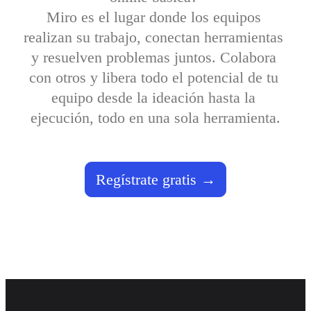
Talktrack
Miro es el lugar donde los equipos 
Tablas
realizan su trabajo, conectan herramientas 
Documentos
Diapositivas
y resuelven problemas juntos. Colabora 
Casos de uso
Destacados
con otros y libera todo el potencial de tu 
Explora los manuales de IA
equipo desde la ideación hasta la 
Explorar el Miroverse
General
ejecución, todo en una sola herramienta.
Diagramas
Talleres
Lluvia de ideas
Mapas mentales
Mapas conceptuales
Regístrate gratis
Diagramas de flujo
Especializados
Creación de roadmaps
Mapeo de procesos
Diseño técnico y documentación
Prototipos y wireframes
Mapas de recorrido del cliente
Análisis de resultados
Miro Design Workshops
Miro Planning & Delivery
Planificación de objetivos