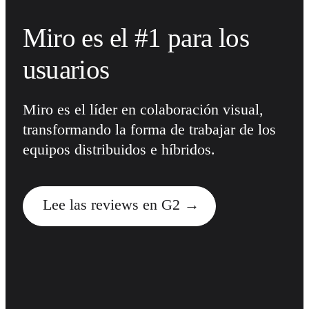
Diseño organizacional
Soluciones
Miro es el #1 para los
Por segmento empresarial
Enterprise
usuarios
Pequeña empresa
Startups
Por sector
Digital
Miro es el líder en colaboración visual,
Servicios profesionales
Fabricación
transformando la forma de trabajar de los
Comercio minorista
equipos distribuidos e híbridos.
Servicios financieros
Ciencias de la vida y farmacéutica
Por equipo
Gestión de productos
Diseño y UX
Lee las reviews en G2
Ingeniería
Liderazgo y operaciones de producto
Operaciones
Marketing
TI
Por iniciativa estratégica
Sistema operativo de producto
Transformación con IA