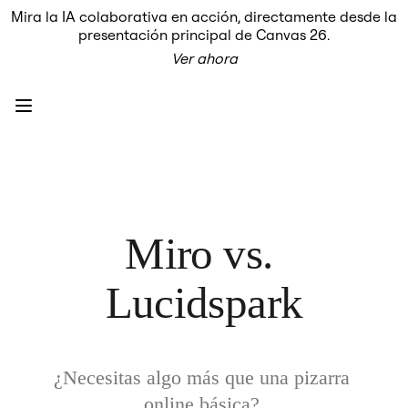
Mira la IA colaborativa en acción, directamente desde la
Producto
presentación principal de Canvas 26.
Destacados
Ver ahora
Lienzo inteligente™
Flujos
Prototipos y wireframes
Miro Engage
Plataforma
Descripción general de IA
AI Workflows
Conectores
Servidor MCP
Explora los manuales de IA
Servidor MCP
Miro vs. 
Planes de acción
Integraciones
Seguridad
Lucidspark
Enterprise Guard
Plataforma para desarrolladores
Descargar aplicaciones
Formatos
Pizarra
Diagramas
¿Necesitas algo más que una pizarra 
Kanban
online básica? 

Cronogramas