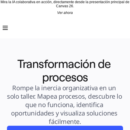
Mira la IA colaborativa en acción, directamente desde la presentación principal de
Canvas 26.
Ver ahora
Producto
Destacados
Lienzo inteligente™
Flujos
Prototipos y wireframes
Miro Engage
Plataforma
Descripción general de IA
AI Workflows
Transformación de 
Conectores
Servidor MCP
Explora los manuales de IA
Servidor MCP
procesos
Planes de acción
Integraciones
Seguridad
Rompe la inercia organizativa en un 
Enterprise Guard
Plataforma para desarrolladores
solo taller. Mapea procesos, descubre lo 
Descargar aplicaciones
Formatos
que no funciona, identifica 
Pizarra
Diagramas
oportunidades y visualiza soluciones 
Kanban
Cronogramas
fácilmente.
Talktrack
Tablas
Documentos