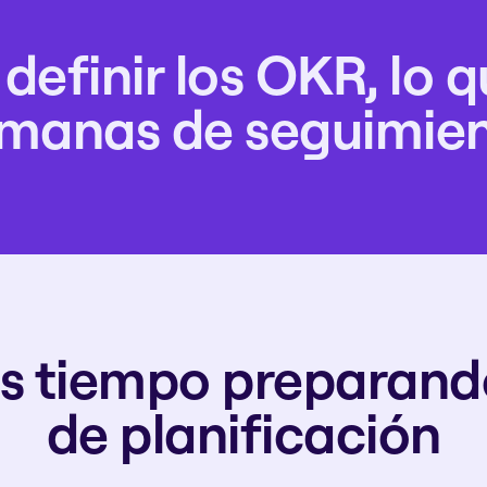
 definir los OKR, lo 
manas de seguimie
 tiempo preparando 
de planificación