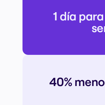
1 día para
se
40% menos