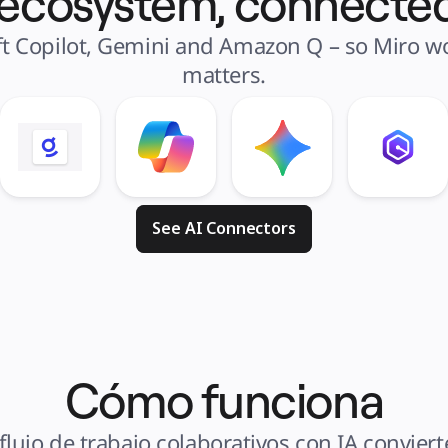
 ecosystem, connected
t Copilot, Gemini and Amazon Q – so Miro wor
matters.
See AI Connectors
Cómo funciona
ujo de trabajo colaborativos con IA conviert