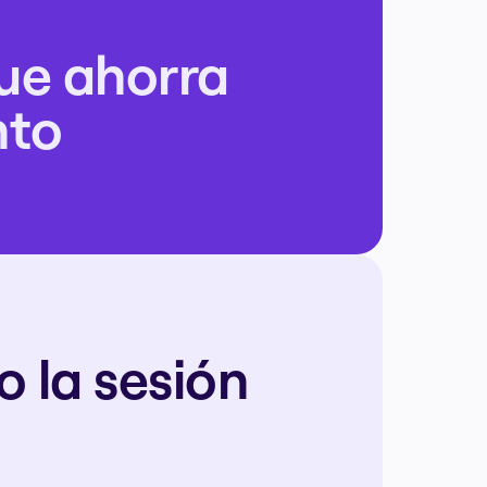
que ahorra 
nto
la sesión 