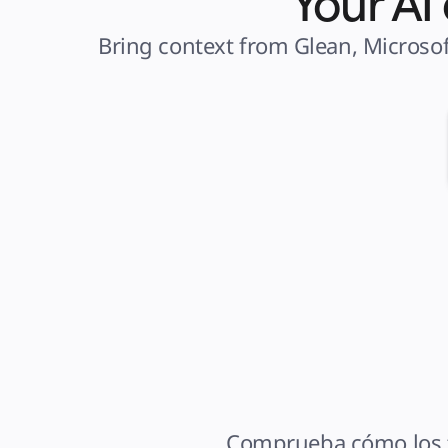
Your AI
Bring context from Glean, Microsof
Comprueba cómo los fl