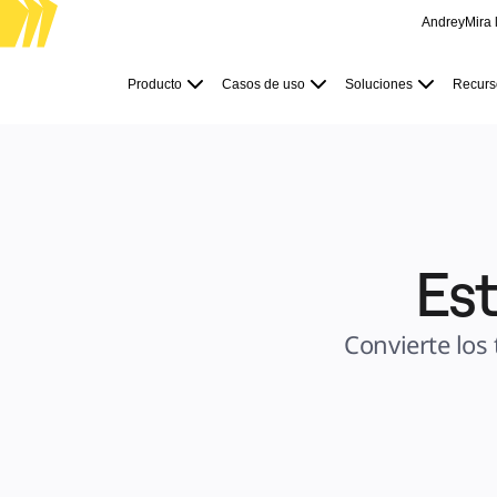
Andrey
Mira 
Producto
Destacados
Producto
Casos de uso
Soluciones
Recurs
Lienzo inteligente™
Flujos
Prototipos y wireframes
Miro Engage
Plataforma
Descripción general de IA
AI Workflows
Conectores
Servidor MCP
Explora los manuales de IA
Servidor MCP
Est
Planes de acción
Integraciones
Seguridad
Enterprise Guard
Plataforma para desarrolladores
Convierte los 
Descargar aplicaciones
Formatos
Pizarra
Diagramas
Kanban
Cronogramas
Talktrack
Tablas
Documentos
Diapositivas