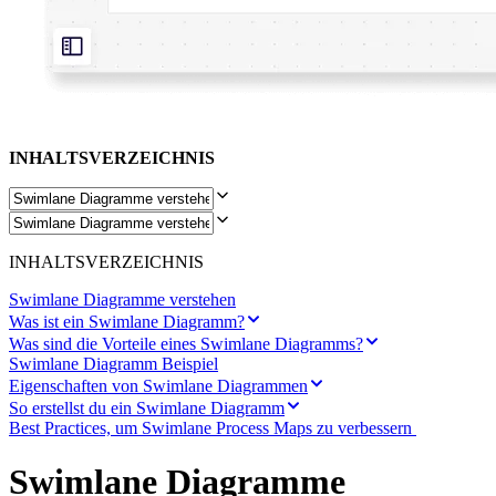
Organisationsdesign
Lösungen
Nach Geschäftssegment
Große Unternehmen
KMU
Startups
Nach Branche
INHALTSVERZEICHNIS
Digitales
Professionelle Dienstleistungen
Fertigung
Einzelhandel
Finanzdienstleistungen
Pharmaindustrie & Life Science
INHALTSVERZEICHNIS
Nach Team
Produktmanagement
Swimlane Diagramme verstehen
Design & UX
Was ist ein Swimlane Diagramm?
Softwareentwicklung
Was sind die Vorteile eines Swimlane Diagramms?
Produktleitung & Product Ops
Swimlane Diagramm Beispiel
Operativer Bereich
Eigenschaften von Swimlane Diagrammen
Marketing
So erstellst du ein Swimlane Diagramm
IT
Best Practices, um Swimlane Process Maps zu verbessern
Nach strategischer Initiative
Product Operating System
Swimlane Diagramme
KI-Transformation