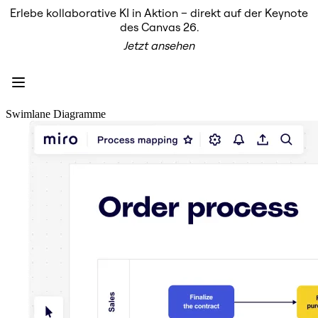
Erlebe kollaborative KI in Aktion – direkt auf der Keynote
Produkt
des Canvas 26.
Unsere Empfehlungen
Jetzt ansehen
Intelligenter Canvas
Flows
Prototypen & Wireframes
Engage
Plattform
KI-Übersicht
Swimlane Diagramme
AI Workflows
Connectors
MCP-Server
KI-Playbooks entdecken
MCP-Server
Blueprints
Integrationen
Sicherheit
Enterprise Guard
Entwicklerplattform
Apps herunterladen
Formate
Whiteboard
Diagramme
Kanban
Zeitachsen