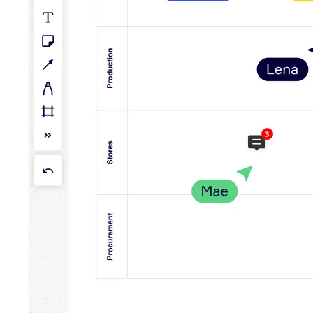
Talktrack
Tabellen
Dokumente
Präsentation
Einsatzbereiche
Unsere Empfehlungen
KI-Playbooks entdecken
Im Miroverse umschauen
Allgemein
Diagramme
Workshops
Brainstorming
Mindmaps
Concept Maps
Flussdiagramme
Spezialisiert
Erstellen von Roadmaps
Prozessabbildung
Technisches Design & Dokumentation
Prototypen & Wireframes
Abbildung der Customer Journey
Auswertung von Research
Miro Design Workshops
Miro Planning & Delivery
Zielplanung