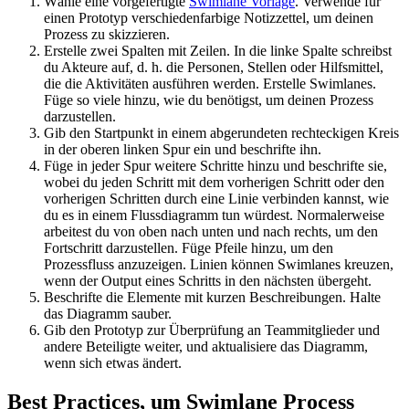
Wähle eine vorgefertigte
Swimlane Vorlage
. Verwende für
einen Prototyp verschiedenfarbige Notizzettel, um deinen
Prozess zu skizzieren.
Erstelle zwei Spalten mit Zeilen. In die linke Spalte schreibst
du Akteure auf, d. h. die Personen, Stellen oder Hilfsmittel,
die die Aktivitäten ausführen werden. Erstelle Swimlanes.
Füge so viele hinzu, wie du benötigst, um deinen Prozess
darzustellen.
Gib den Startpunkt in einem abgerundeten rechteckigen Kreis
in der oberen linken Spur ein und beschrifte ihn.
Füge in jeder Spur weitere Schritte hinzu und beschrifte sie,
wobei du jeden Schritt mit dem vorherigen Schritt oder den
vorherigen Schritten durch eine Linie verbinden kannst, wie
du es in einem Flussdiagramm tun würdest. Normalerweise
arbeitest du von oben nach unten und nach rechts, um den
Fortschritt darzustellen. Füge Pfeile hinzu, um den
Prozessfluss anzuzeigen. Linien können Swimlanes kreuzen,
wenn der Output eines Schritts in den nächsten übergeht.
Beschrifte die Elemente mit kurzen Beschreibungen. Halte
das Diagramm sauber.
Gib den Prototyp zur Überprüfung an Teammitglieder und
andere Beteiligte weiter, und aktualisiere das Diagramm,
wenn sich etwas ändert.
Best Practices, um Swimlane Process