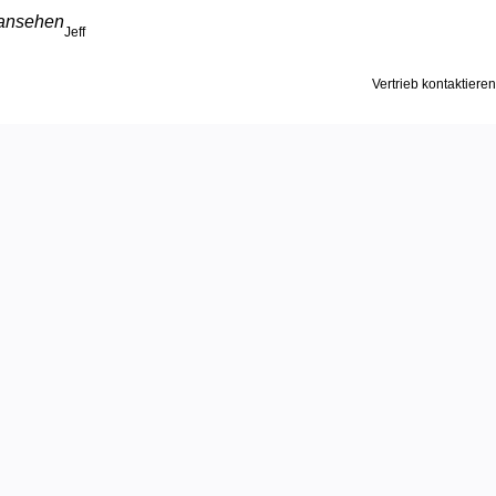
 ansehen
Jeff
Vertrieb kontaktieren
 Idee
 Miro-
n