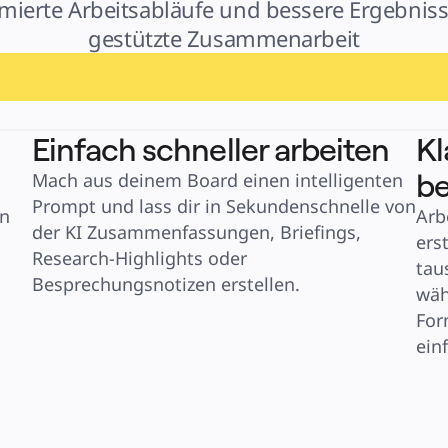
imierte Arbeitsabläufe und bessere Ergebnisse
gestützte Zusammenarbeit
Einfach schneller arbeiten
Kl
be
Mach aus deinem Board einen intelligenten 
Prompt und lass dir in Sekundenschnelle von 
n 
Arb
der KI Zusammenfassungen, Briefings, 
ers
Research-Highlights oder 
tau
Besprechungsnotizen erstellen.
wäh
For
ein