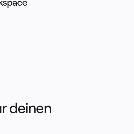
kspace 
r deinen