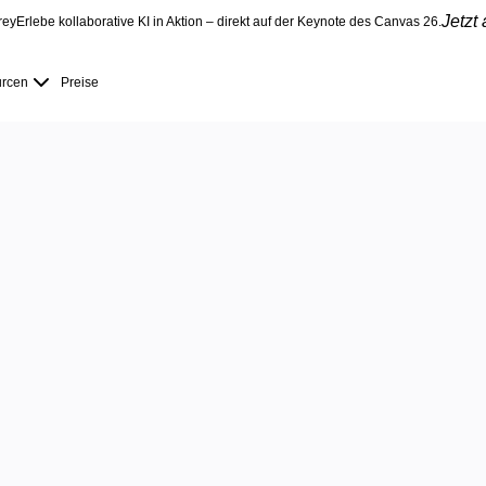
Jetzt
rey
Erlebe kollaborative KI in Aktion – direkt auf der Keynote des Canvas 26.
rcen
Preise
eller von der
rgebnis mit
Dokumente