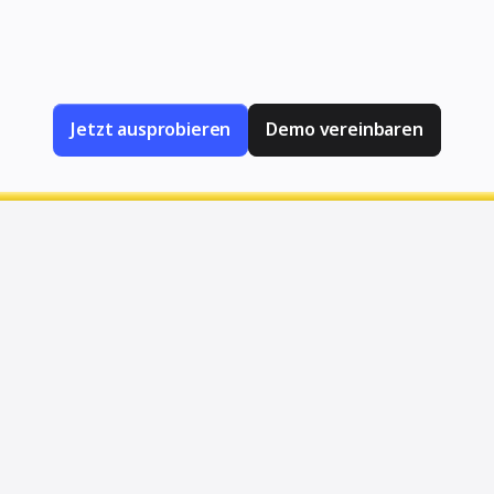
annst du Ideen schnell in die Tat umsetzen.
urierten Plänen – alles in einem einzigen Wor
Jetzt ausprobieren
Demo vereinbaren