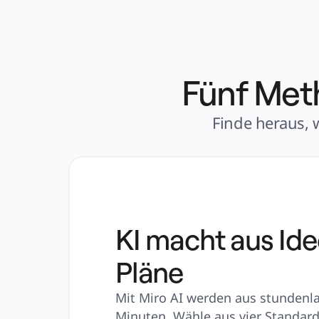
Fünf Meth
Finde heraus, 
KI macht aus Id
Pläne
Mit Miro AI werden aus stundenlan
Minuten. Wähle aus vier Standardv