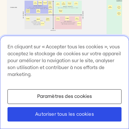
En cliquant sur « Accepter tous les cookies », vous
acceptez le stockage de cookies sur votre appareil
pour améliorer la navigation sur le site, analyser
Ce modèle Miro commence par une matrice
son utilisation et contribuer à nos efforts de
marketing.
pouvoir-intérêt, puis vous permet d’analyser
chaque catégorie de parties prenantes à l’aide
de questions telles que « Comment cette partie
Paramètres des cookies
prenante peut-elle influer sur notre réussite ? »
et « Qu’est-ce qui motive cette partie
prenante ? ». Vous pouvez ainsi cerner les
Autoriser tous les cookies
attentes des personnes concernées et réfléchir à