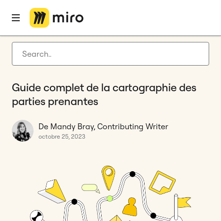
Accueil
Blog
Procédé
Guide complet de la cartographie des parties prenantes
Latest articles
Développement de produit
Guide complet de la cartographie des
Gestion Agile
parties prenantes
Nouveautés Miro
De Mandy Bray, Contributing Writer
Guides
octobre 25, 2023
Retour à miro.com