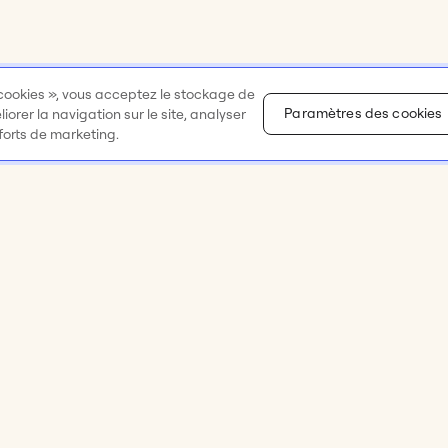
 cookies », vous acceptez le stockage de
Paramètres des cookies
orer la navigation sur le site, analyser
fforts de marketing.
Ressources
Entreprise
eliers
Académie Miro
À propos
 et idéation
Centre d’assistance
Carrières 