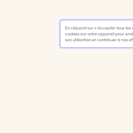
En cliquant sur « Accepter tous les
cookies sur votre appareil pour améli
son utilisation et contribuer à nos e
Produit
Solutions
Tableau blanc en ligne
Réunions et at
Applis et intégrations
Brainstorming