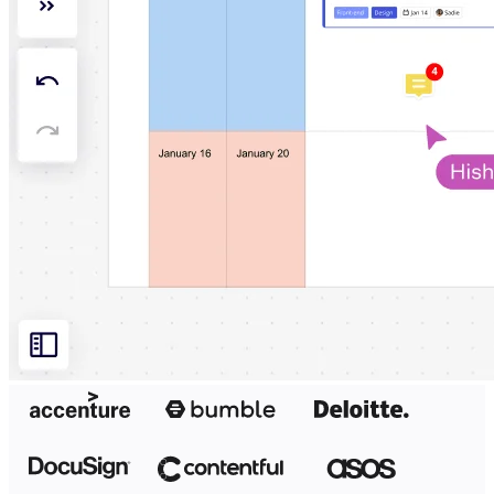
Design organizacional
Soluções
Por segmento de negócios
Enterprise
Pequenas empresas
Startups
Por setor
Digital
Serviços profissionais
Indústria
Varejo
Serviços financeiros
Ciência da vida e farmacêutica
Por time
Gestão de produto
Design e UX
Engenharia
Liderança de produto e operações
Operações
Marketing
TI
Por iniciativa estratégica
Sistema operacional de produto
Transformação com IA