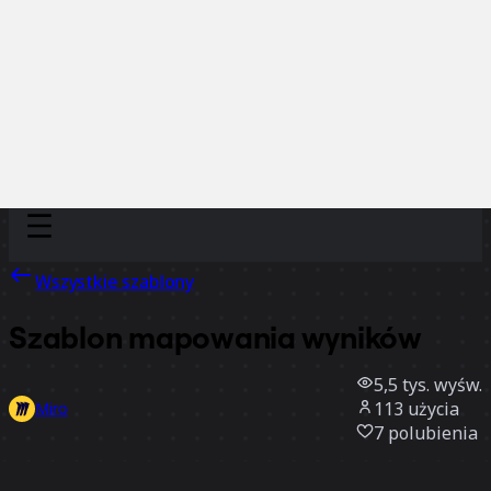
Discover
Według zespołu
Według rozmiaru
Wszystkie szablony
Szablon mapowania wyników
5,5 tys.
wyśw.
113
użycia
Miro
7
polubienia
Użyj szablonu