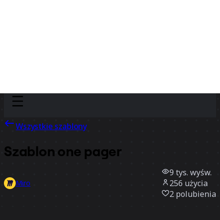
Discover
Według zespołu
Według rozmiaru
Wszystkie szablony
Szablon one pager
9 tys.
wyśw.
256
użycia
Miro
2
polubienia
Użyj szablonu