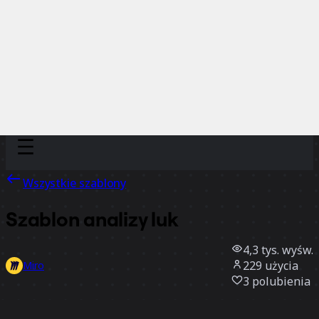
Discover
Według zespołu
Według rozmiaru
Wszystkie szablony
Szablon analizy luk
4,3 tys.
wyśw.
229
użycia
Miro
3
polubienia
Użyj szablonu