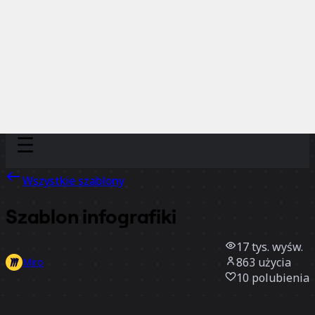
Discover
Według zespołu
Według rozmiaru
Wszystkie szablony
Szablon infografiki
17 tys.
wyśw.
863
użycia
Miro
10
polubienia
Użyj szablonu