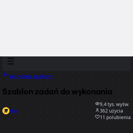
Discover
Według zespołu
Według rozmiaru
Wszystkie szablony
Szablon zadań do wykonania
9,4 tys.
wyśw.
362
użycia
Miro
11
polubienia
Użyj szablonu