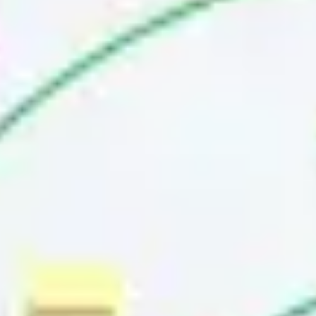
Ideacja i burze mózgów