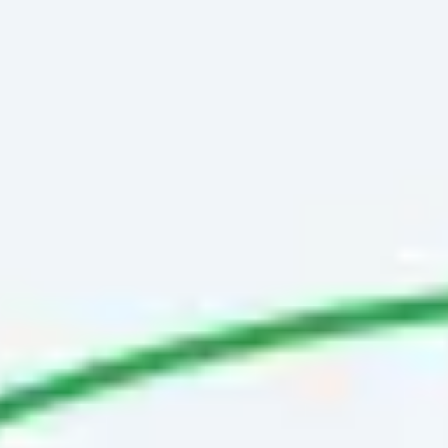
Miroverse
Szablony
Dla Ciebie
Oparte na AI
Według zastosowania