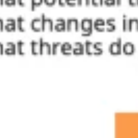
Ideacja i burze mózgów