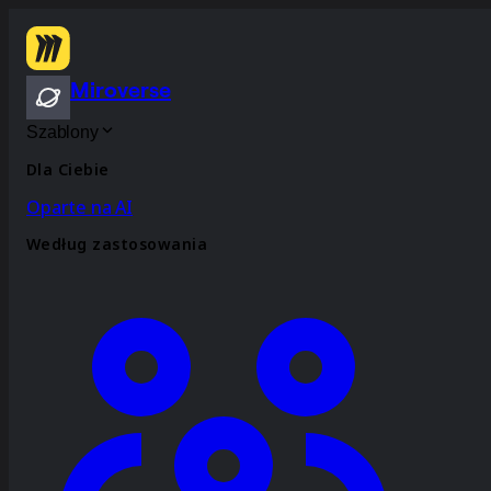
Miroverse
Szablony
Dla Ciebie
Oparte na AI
Według zastosowania