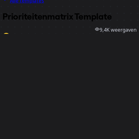
Alle templates
Prioriteitenmatrix Template
9,4K
weergaven
617
gebruik
Miro
2
vind-ik-leuks
Template gebruiken