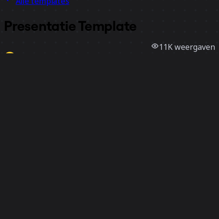
Alle templates
Presentatie Template
11K
weergaven
450
gebruik
Miro
8
vind-ik-leuks
Template gebruiken