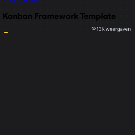
Alle templates
Kanban Framework Template
13K
weergaven
1,3K
gebruik
Miro
15
vind-ik-leuks
Template gebruiken