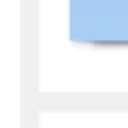
Wireframing et prototypage