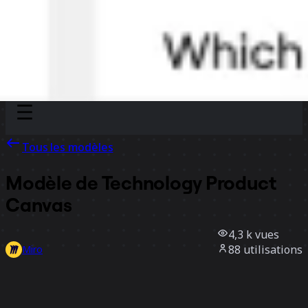
Discover
Par équipe
Par taille
Tous les modèles
Modèle de Technology Product
Canvas
4,3 k
vues
88
utilisations
Miro
0
likes
Utiliser ce modèle