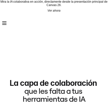
Mira la IA colaborativa en acción, directamente desde la presentación principal de
Canvas 26.
Ver ahora
Producto
Destacados
Lienzo inteligente™
Flujos
Prototipos y wireframes
Miro Engage
Plataforma
Descripción general de IA
AI Workflows
Conectores
Servidor MCP
Explora los manuales de IA
Servidor MCP
Planes de acción
Integraciones
Seguridad
Enterprise Guard
Plataforma para desarrolladores
Descargar aplicaciones
La capa de colaboración
Formatos
Pizarra
que les falta a tus 
Diagramas
Kanban
herramientas de IA
Cronogramas
Talktrack
Tablas
Documentos