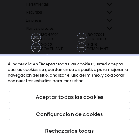
Herramientas
Recursos
Empresa
Planes y precios
ISO 42001
ISO 27001
READY
CERTIFIED
SOC 2
GDPR
COMPLIANT
COMPLIANT
Al hacer clic en “Aceptar todas las cookies”, usted acepta
que las cookies se guarden en su dispositivo para mejorar la
navegación del sitio, analizar el uso del mismo, y colaborar
con nuestros estudios para marketing.
Más de 20 000 reseñas en Capterra, G2 y Trustradius.
Aceptar todas las cookies
Español
Configuración de cookies
Miro ©
2026
Condiciones del Servicio
Rechazarlas todas
Política de privacidad
Administrar las cookies