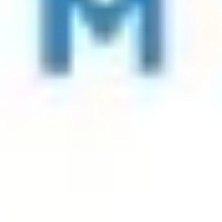
Presentaciones rápidas, reconocimiento para soluciones destacadas y
un final sólido antes de pasar a los snacks y el tiempo de charla.
5:00 PM - 6:30 PM | Happy Hour y Conversación
Sigue la charla con algo de comer y tomar. Conéctate con otros
líderes de producto e ingeniería, intercambia perspectivas y
profundiza relaciones en un entorno relajado y solo por invitación.
Facilitador
Dave Ross
Chief Ways of Working Evangelist
Miro
Por qué es importante esta experiencia