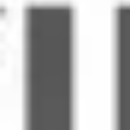
Transformación de las formas de trabajo
Experiencia digital del empleado
2:45 PM - 3:30 PM | Descubrir
Experiencia del cliente y diseño de servicios
Transformación en la nube y de software
Recursos
Aprendizaje
Lograr claridad a partir de la complejidad.
Historias de clientes
Incorporamos investigación no estructurada y entradas
Academia
externas
Webinarios
Usamos IA para identificar temas, riesgos y áreas de
Reforge Learning
oportunidad
Comunidad y soporte
Nos alineamos en una declaración del problema precisa y los
Centro de Ayuda
requisitos fundamentales
Eventos
Comunidad
Blog
Socios y servicios
Servicios profesionales de Miro
3:30 PM - 4:15 PM | Definir
Socios de soluciones
Precios
Convertimos el conocimiento en una solución enfocada.
Expandimos rápidamente conceptos de solución con ideación
asistida por IA
Definimos la dirección de mayor impacto