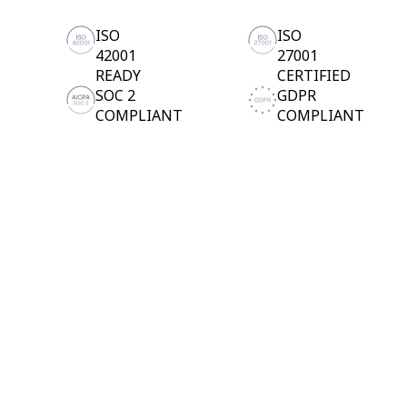
Planes y precios
ISO
ISO
42001
27001
READY
CERTIFIED
SOC 2
GDPR
COMPLIANT
COMPLIANT
Más de 20 000 reseñas en Capterra, G2 y Trustradius.
Miro ©
2026
Condiciones del Servicio
Política de privacidad