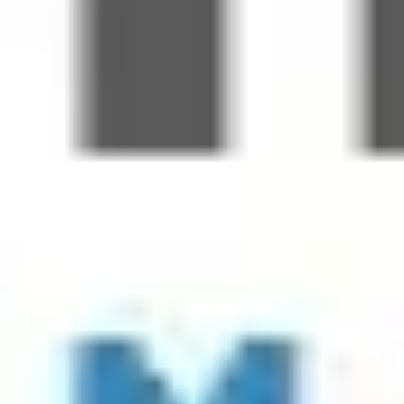
Elaboramos un flujo de experiencia o prototipo ligero
4:15 PM - 4:35 PM | Entregar
Darle forma a la historia y hacerla tangible.
Traducimos el concepto en historias de usuario o un plan
delimitado
Creamos una presentación de producto concisa lista para
ejecutivos
Refinamos los resultados usando Miro AI y los compañeros
de IA de Miro
4:35 PM - 5:00 PM | Demostraciones de Equipos y
reconocimiento