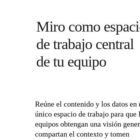
Talktrack
Tablas
Documentos
Miro como espaci
Diapositivas
Casos de uso
Destacados
de trabajo central 
Explora los manuales de IA
Explorar el Miroverse
General
Diagramas
de tu equipo
Talleres
Lluvia de ideas
Mapas mentales
Mapas conceptuales
Diagramas de flujo
Especializados
Creación de roadmaps
Mapeo de procesos
Reúne el contenido y los datos en 
Diseño técnico y documentación
Prototipos y wireframes
único espacio de trabajo para que l
Mapas de recorrido del cliente
equipos obtengan una visión genera
Análisis de resultados
Miro Design Workshops
compartan el contexto y tomen 
Miro Planning & Delivery
Planificación de objetivos