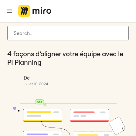
Accueil
Blog
Gestion Agile
4 façons d’aligner votre équipe avec le PI Planning
Latest articles
Développement de produit
4 façons d’aligner votre équipe avec le
Gestion Agile
PI Planning
Nouveautés Miro
De
Guides
juillet 10, 2024
Retour à miro.com