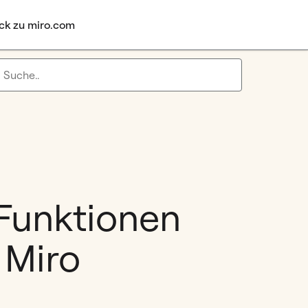
ck zu miro.com
 Funktionen
 Miro