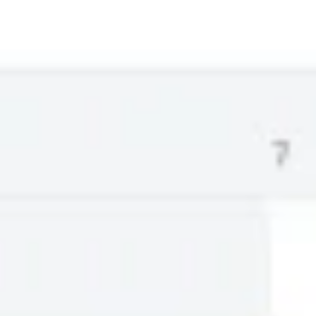
Discover
Według zespołu
Według rozmiaru
Wszystkie szablony
Szablon uruchomienia strony
internetowej
2,6 tys.
wyśw.
91
użycia
Miro
3
polubienia