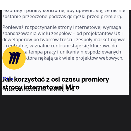
Każda faza zawiera konkretne kamienie milowe,
rezultaty i punkty kontrolne, aby upewnić się, że nic nie
zostanie przeoczone podczas gorączki przed premierą.
Ponieważ rozpoczynanie strony internetowej wymaga
zaangażowania wielu zespołów – od projektantów UX i
deweloperów po twórców treści i zespoły marketingowe
– centralne, wizualne centrum staje się kluczowe do
utrzymania tempa pracy i unikania niespodziewanych
opóźnień, które nękają tak wiele projektów webowych.
Jak korzystać z osi czasu premiery
Miro
strony internetowej Miro
Przestrzeń robocza dla innowacji z AI
Oto jak możesz wykorzystać szablon podczas kolejnej
Miro łączy zespoły i AI, aby umożliwić szybsze planowanie,
współpracę i tworzenie projektów. Miro wspiera ponad 100
premiery strony:
milionów managerów produktu, projektantów, inżynierów i innych
profesjonalistów w przechodzeniu od wczesnego odkrywania po
końcową realizację na wspólnej planszy napędzanej przez AI.
1. Ustal datę premiery i pracuj wstecz
Dzięki osadzeniu AI tam, gdzie odbywa się praca zespołowa, Miro
przełamuje silosy, poprawia zgranie i przyspiesza wprowadzanie