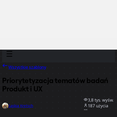
Discover
Według zespołu
Według rozmiaru
Wszystkie szablony
Priorytetyzacja tematów badań
Produkt i UX
3,8 tys.
wyśw.
187
użycia
Saskia Kretsch
58
polubienia