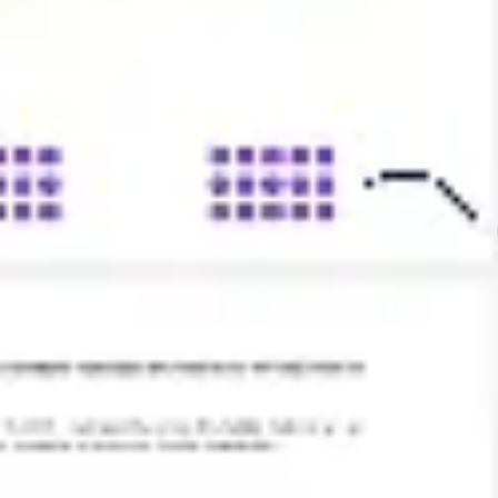
Ideacja i burze mózgów