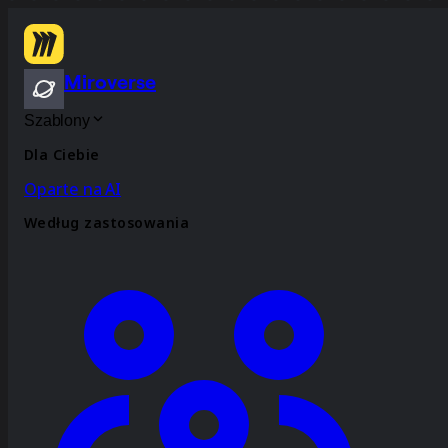
Miroverse
Szablony
Dla Ciebie
Oparte na AI
Według zastosowania