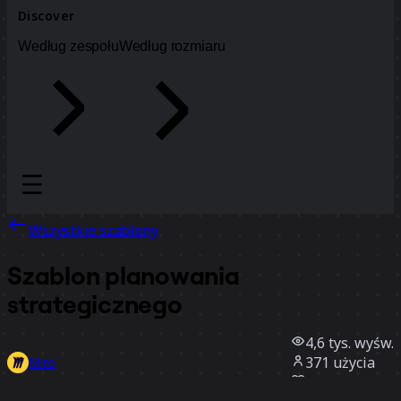
Discover
Według zespołu
Według rozmiaru
Wszystkie szablony
Szablon planowania
strategicznego
4,6 tys.
wyśw.
371
użycia
Miro
5
polubienia