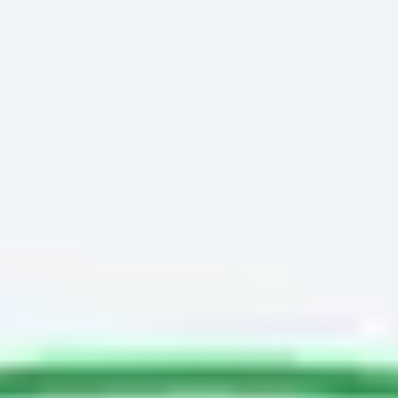
Miroverse
Szablony
Dla Ciebie
Oparte na AI
Według zastosowania