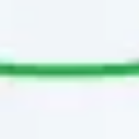
Wireframing i tworzenie prototypów