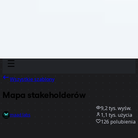
Discover
Według zespołu
Według rozmiaru
Wszystkie szablony
Mapa stakeholderów
9,2 tys.
wyśw.
1,1 tys.
użycia
maad labs
126
polubienia
Użyj szablonu