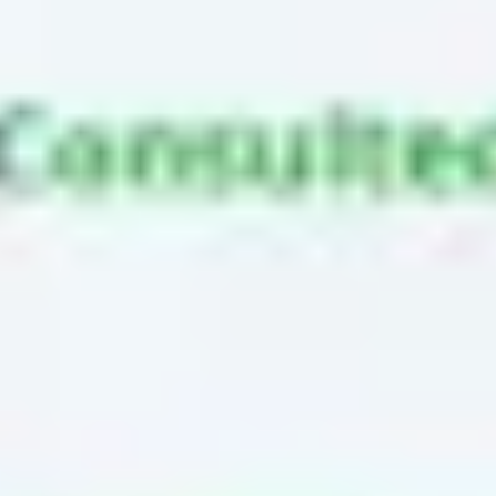
Ideacja i burze mózgów