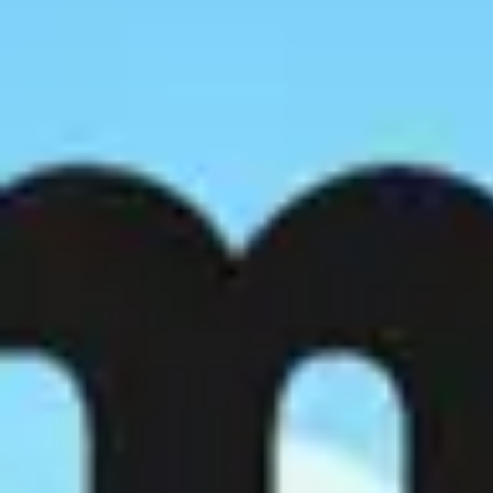
Ideacja i burze mózgów