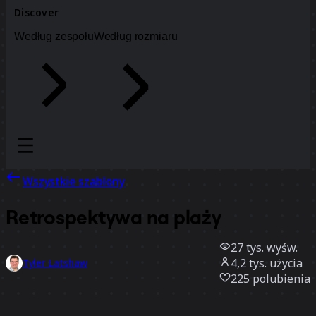
Discover
Według zespołu
Według rozmiaru
Wszystkie szablony
Retrospektywa na plaży
27 tys.
wyśw.
4,2 tys.
użycia
Tyler Latshaw
225
polubienia
Użyj szablonu