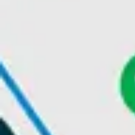
Ideacja i burze mózgów