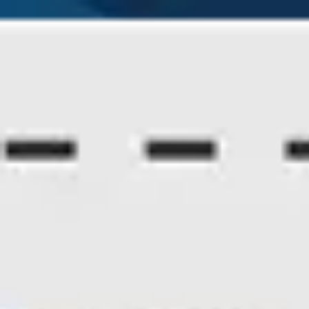
Miroverse
Szablony
Dla Ciebie
Oparte na AI
Według zastosowania