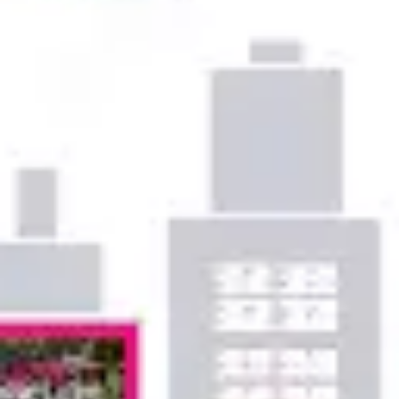
Ideacja i burze mózgów