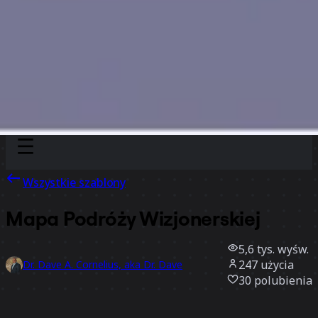
Discover
Według zespołu
Według rozmiaru
Wszystkie szablony
Mapa Podróży Wizjonerskiej
5,6 tys.
wyśw.
247
użycia
Dr. Dave A. Cornelius, aka Dr. Dave
30
polubienia
Użyj szablonu