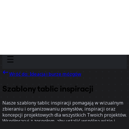
Discover
Według zespołu
Według rozmiaru
Wróć do: Ideacja i burze mózgów
Szablony tablic inspiracji
Nasze szablony tablic inspiracji pomagają w wizualnym
zbieraniu i organizowaniu pomysłów, inspiracji oraz
koncepcji projektowych dla wszystkich Twoich projektów.
Współpracuj z zespołem, aby ustalić wspólną wizję i
ożywić swoje pomysły w jednej dynamicznej przestrzeni.