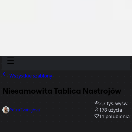
Discover
Według zespołu
Według rozmiaru
Wszystkie szablony
Niesamowita Tablica Nastrojów
2,3 tys.
wyśw.
178
użycia
Petra Ivanigova
11
polubienia
Użyj szablonu