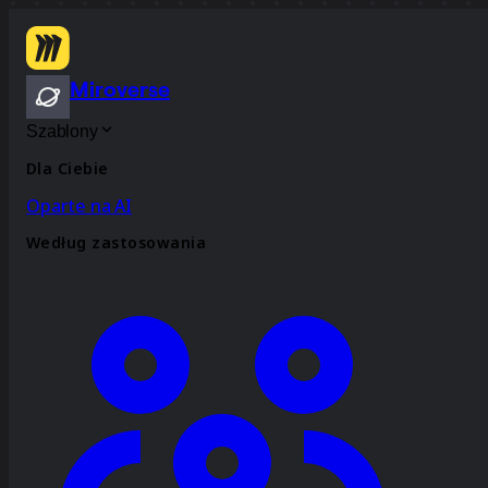
Miroverse
Szablony
Dla Ciebie
Oparte na AI
Według zastosowania