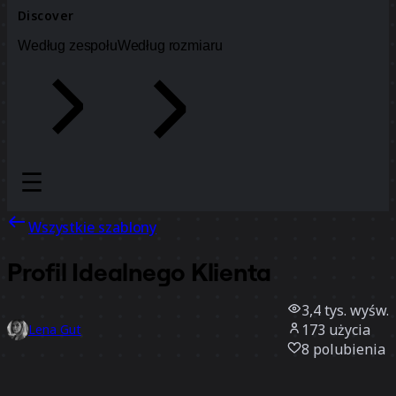
Discover
Według zespołu
Według rozmiaru
Wszystkie szablony
Profil Idealnego Klienta
3,4 tys.
wyśw.
173
użycia
Lena Gut
8
polubienia
Użyj szablonu