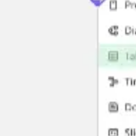
Ideacja i burze mózgów