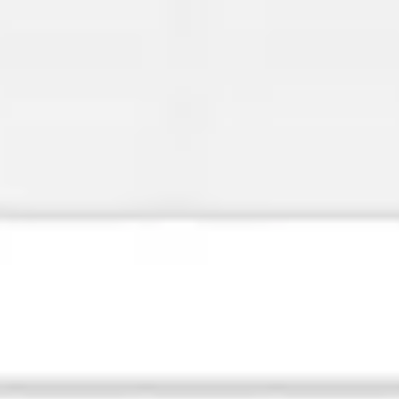
Miroverse
Szablony
Dla Ciebie
Oparte na AI
Według zastosowania