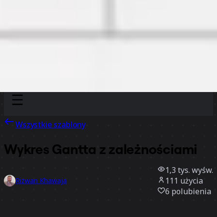
Discover
Według zespołu
Według rozmiaru
Wszystkie szablony
Wykres Gantta z zależnościami
1,3 tys.
wyśw.
111
użycia
Rizwan Khawaja
6
polubienia
Użyj szablonu