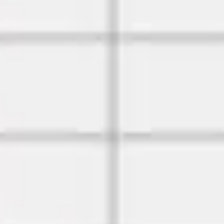
Ideacja i burze mózgów