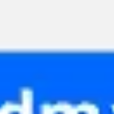
Ideacja i burze mózgów