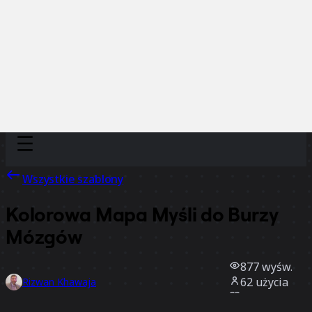
Discover
Według zespołu
Według rozmiaru
Wszystkie szablony
Kolorowa Mapa Myśli do Burzy
Mózgów
877
wyśw.
62
użycia
Rizwan Khawaja
2
polubienia