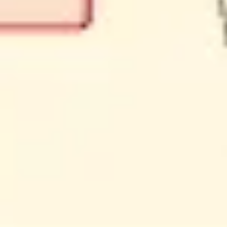
Ideacja i burze mózgów