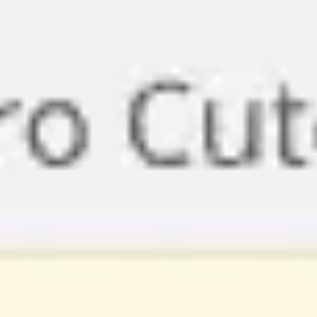
Miroverse
Szablony
Dla Ciebie
Oparte na AI
Według zastosowania