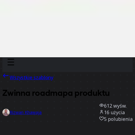
Discover
Według zespołu
Według rozmiaru
Wszystkie szablony
Zwinna roadmapa produktu
612
wyśw.
16
użycia
Rizwan Khawaja
5
polubienia
Użyj szablonu