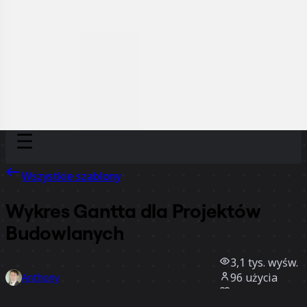
Discover
Według zespołu
Według rozmiaru
Wszystkie szablony
Wykres Gantta dla Projektów
Budowlanych
3,1 tys.
wyśw.
96
użycia
Anthony
16
polubienia