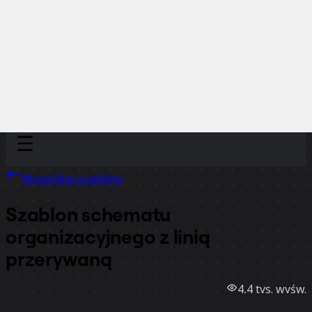
Discover
Według zespołu
Według rozmiaru
Wszystkie szablony
Szablon schematu
organizacyjnego z linią
przerywaną
4,4 tys.
wyśw.
400
użycia
Miro