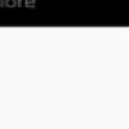
Ideacja i burze mózgów