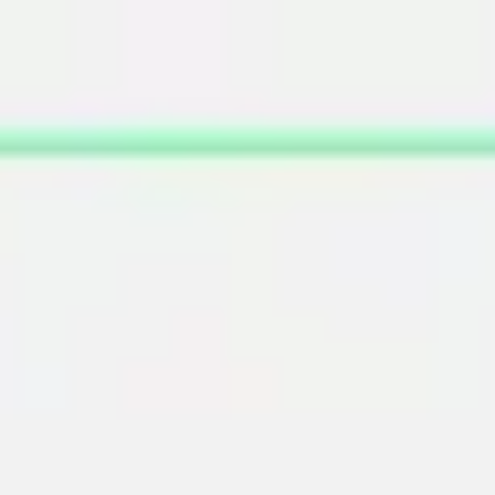
Miroverse
Szablony
Dla Ciebie
Oparte na AI
Według zastosowania