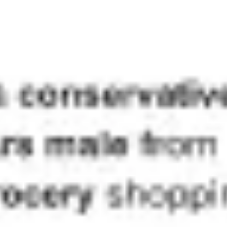
Ideacja i burze mózgów